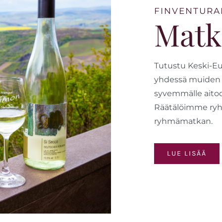
FINVENTURA
Matk
Tutustu Keski-Eu
yhdessä muiden 
syvemmälle aitoo
Räätälöimme ryh
ryhmämatkan.
LUE LISÄÄ