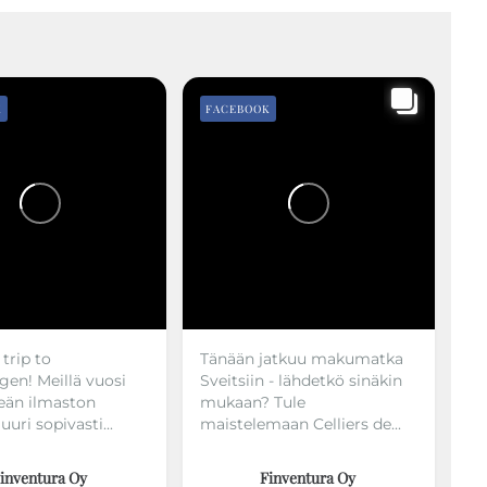
K
FACEBOOK
trip to
Tänään jatkuu makumatka
en! Meillä vuosi
Sveitsiin - lähdetkö sinäkin
leän ilmaston
mukaan? Tule
 juuri sopivasti...
maistelemaan Celliers de...
Finventura Oy
inventura Oy