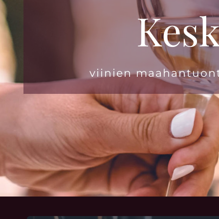
Kesk
viinien maahantuonti 