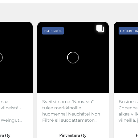
FACEBOOK
FACEBOO
inaa
Sveitsin oma "Nouveau"
Business 
viineistä -
tulee markkinoille
Copenhag
huomenna! Neuchâtel Non
alkaa vii
eingut...
Filtré eli suodattamaton...
viineillä,
Finventura Oy
ra Oy
F