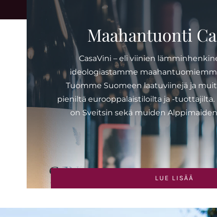
Maahantuonti Ca
CasaVini – eli viinien lämminhenkin
ideologiastamme maahantuomiemme v
Tuomme Suomeen laatuviinejä ja muit
pieniltä eurooppalaistiloilta ja -tuottaji
on Sveitsin sekä muiden Alppimaiden
LUE LISÄÄ