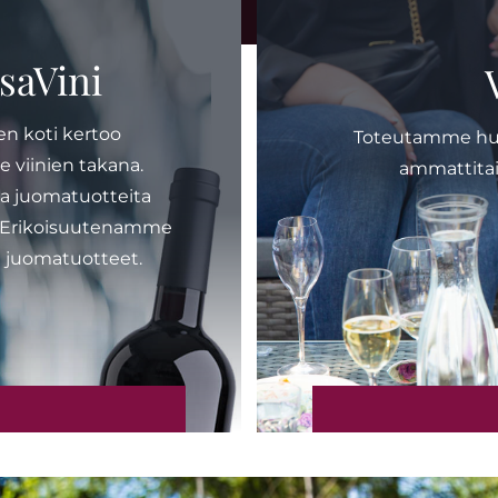
saVini
en koti kertoo
Toteutamme huip
iinien takana.
ammattitaido
a juomatuotteita
lta. Erikoisuutenamme
 juomatuotteet.