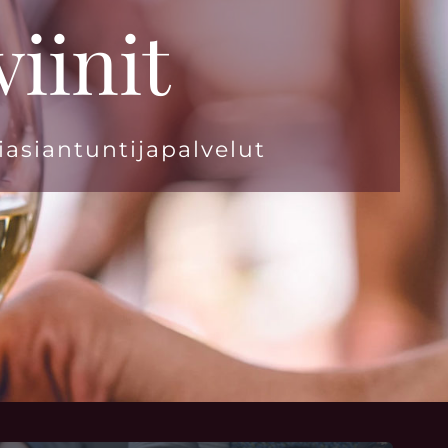
iinit
niasiantuntijapalvelut