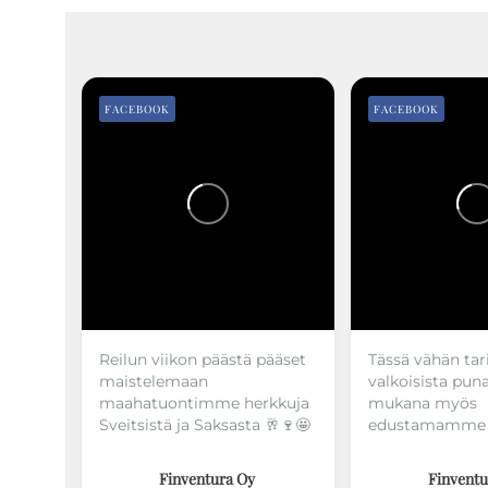
FACEBOOK
FACEBOOK
Reilun viikon päästä pääset
Tässä vähän tar
maistelemaan
valkoisista puna
maahatuontimme herkkuja
mukana myös
Sveitsistä ja Saksasta 🥂🍷🤩
edustamamme W
Finventura Oy
Finventu