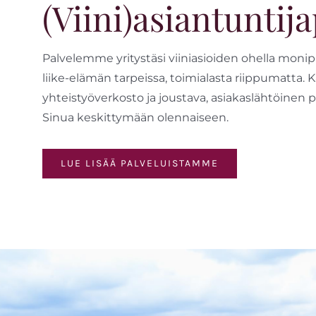
(Viini)asiantuntij
Palvelemme yritystäsi viiniasioiden ohella monipuo
liike-elämän tarpeissa, toimialasta riippumatta. 
yhteistyöverkosto ja joustava, asiakaslähtöinen
Sinua keskittymään olennaiseen.
LUE LISÄÄ PALVELUISTAMME