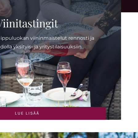
Viinitastingit
puluokan viininmaistelut rennosti ja
lla yksityis- ja yritystilaisuuksiin
LUE LISÄÄ