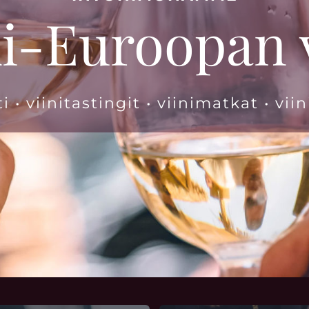
i-Euroopan v
• viinitastingit • viinimatkat • vii