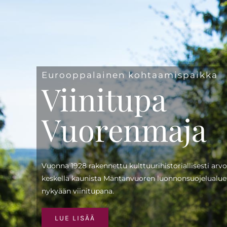
Eurooppalainen kohtaamispaikka
Viinitupa
Vuorenmaja
Vuonna 1928 rakennettu kulttuurihistoriallisesti arv
keskellä kaunista Mäntänvuoren luonnonsuojelualuett
nykyään viinitupana.
LUE LISÄÄ